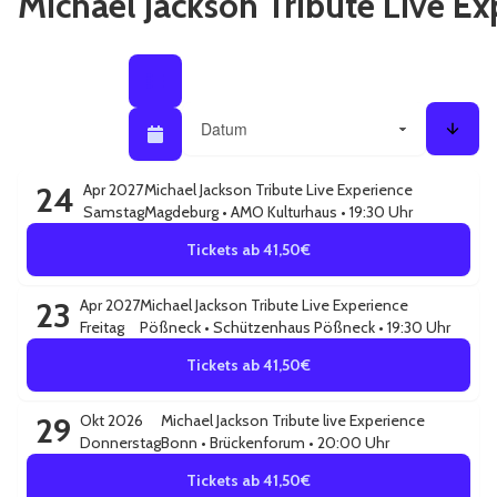
Michael Jackson Tribute Live Ex
Listenansicht
Listenansicht / Kalenderansicht
Sortieren nach
Kalenderansicht
Sorti
24
Apr 2027
Michael Jackson Tribute Live Experience
Samstag
Magdeburg
•
AMO Kulturhaus
• 19:30 Uhr
Tickets ab 41,50€
23
Apr 2027
Michael Jackson Tribute Live Experience
Freitag
Pößneck
•
Schützenhaus Pößneck
• 19:30 Uhr
Tickets ab 41,50€
29
Okt 2026
Michael Jackson Tribute live Experience
Donnerstag
Bonn
•
Brückenforum
• 20:00 Uhr
Tickets ab 41,50€