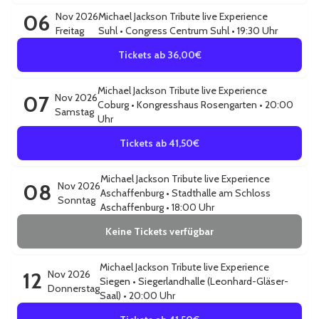
06
Nov 2026
Michael Jackson Tribute live Experience
Freitag
Suhl
•
Congress Centrum Suhl
• 19:30 Uhr
Tickets ab 36,00€
Michael Jackson Tribute live Experience
07
Nov 2026
Coburg
•
Kongresshaus Rosengarten
• 20:00
Samstag
Uhr
Tickets ab 41,50€
Michael Jackson Tribute live Experience
08
Nov 2026
Aschaffenburg
•
Stadthalle am Schloss
Sonntag
Aschaffenburg
• 18:00 Uhr
Keine Tickets verfügbar
Michael Jackson Tribute live Experience
12
Nov 2026
Siegen
•
Siegerlandhalle (Leonhard-Gläser-
Donnerstag
Saal)
• 20:00 Uhr