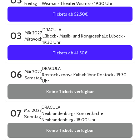
05
Freitag
Wismar
•
Theater Wismar
• 19:30 Uhr
Tickets ab 52,50€
DRACULA
03
Mär 2027
Lübeck
•
Musik- und Kongresshalle Lübeck
•
Mittwoch
19:30 Uhr
Tickets ab 41,50€
DRACULA
06
Mär 2027
Rostock
•
moya Kulturbühne Rostock
• 19:30
Samstag
Uhr
Keine Tickets verfügbar
DRACULA
07
Mär 2027
Neubrandenburg
•
Konzertkirche
Sonntag
Neubrandenburg
• 18:00 Uhr
Keine Tickets verfügbar