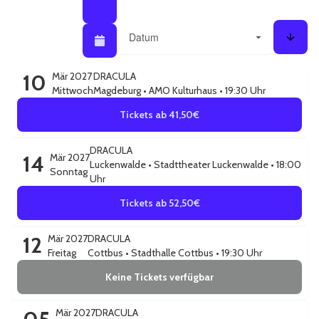
Listenansicht / Kalenderansicht
Sortieren nach
Kalenderansicht
Sorti
10
Mär 2027
DRACULA
Mittwoch
Magdeburg
•
AMO Kulturhaus
• 19:30 Uhr
Tickets ab 41,50€
DRACULA
14
Mär 2027
Luckenwalde
•
Stadttheater Luckenwalde
• 18:00
Sonntag
Uhr
Tickets ab 52,50€
12
Mär 2027
DRACULA
Freitag
Cottbus
•
Stadthalle Cottbus
• 19:30 Uhr
Keine Tickets verfügbar
Mär 2027
DRACULA