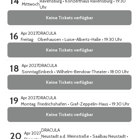
14
Ravensburg
•
Konzerthaus Ravensburg
• 19:30
Mittwoch
Uhr
Keine Tickets verfügbar
16
Apr 2027
DRACULA
Freitag
Oberhausen
•
Luise-Albertz-Halle
• 19:30 Uhr
Keine Tickets verfügbar
18
Apr 2027
DRACULA
Sonntag
Einbeck
•
Wilhelm-Bendow-Theater
• 18:00 Uhr
Keine Tickets verfügbar
19
Apr 2027
DRACULA
Montag
Friedrichshafen
•
Graf-Zeppelin-Haus
• 19:30 Uhr
Keine Tickets verfügbar
DRACULA
20
Apr 2027
Neustadt a.d. Weinstraße
•
Saalbau Neustadt
•